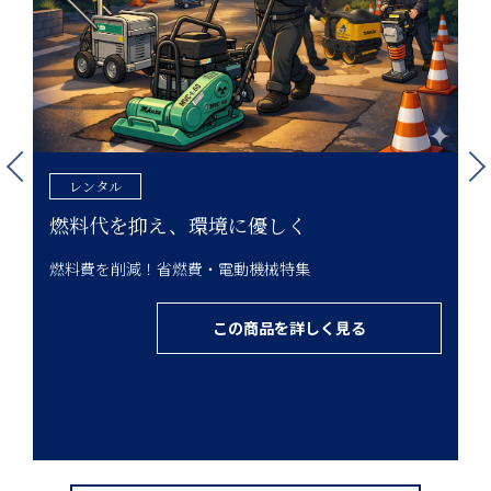
レンタル
燃料代を抑え、環境に優しく
ら
燃料費を削減！省燃費・電動機械特集
そ
この商品を詳しく見る
合